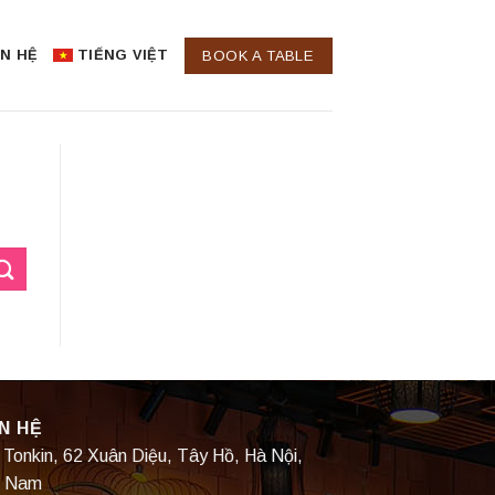
ÊN HỆ
TIẾNG VIỆT
BOOK A TABLE
N HỆ
 Tonkin, 62 Xuân Diệu, Tây Hồ, Hà Nội,
t Nam