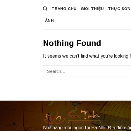
Skip
TRANG CHỦ
GIỚI THIỆU
THỰC ĐƠN
to
content
ẢNH
Nothing Found
It seems we can’t find what you’re looking 
Nhà hàng món ngon tại Hà Nội. Địa điểm ă