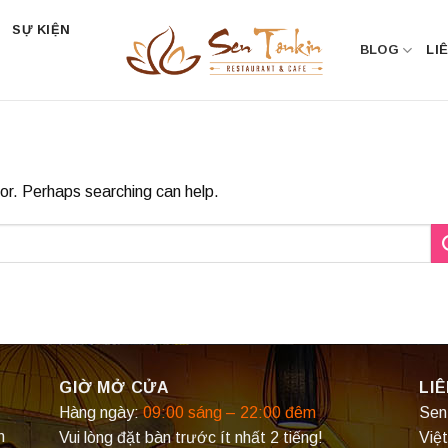
SỰ KIỆN
BLOG
LI
for. Perhaps searching can help.
GIỜ MỞ CỬA
LIÊ
Hàng ngày:
09:00 sáng – 22:00 đêm
Sen
n
Vui lòng đặt bàn trước ít nhất 2 tiếng!
Việ