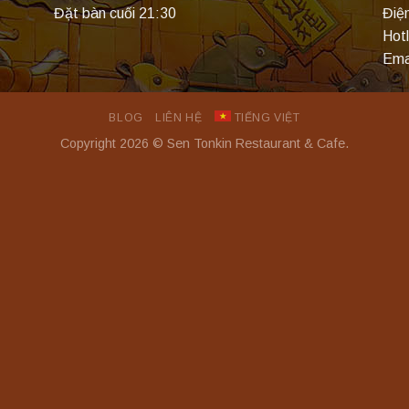
Đặt bàn cuối 21:30
Điệ
Hot
Ema
BLOG
LIÊN HỆ
TIẾNG VIỆT
Copyright 2026 © Sen Tonkin Restaurant & Cafe.