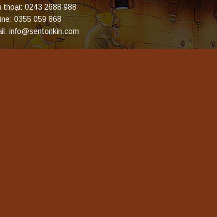
n thoại: 0243 2688 988
line: 0355 059 868
il: info@sentonkin.com